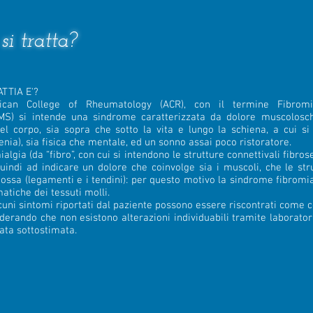
si tratta?
TTIA E'?
ican College of Rheumatology (ACR), con il termine Fibrom
MS) si intende una sindrome caratterizzata da dolore muscolosch
del corpo, sia sopra che sotto la vita e lungo la schiena, a cui si
tenia), sia fisica che mentale, ed un sonno assai poco ristoratore.
algia (da “fibro”, con cui si intendono le strutture connettivali fibrose
uindi ad indicare un dolore che coinvolge sia i muscoli, che le str
e ossa (legamenti e i tendini): per questo motivo la sindrome fibromia
atiche dei tessuti molli.
uni sintomi riportati dal paziente possono essere riscontrati come 
derando che non esistono alterazioni individuabili tramite laborato
tata sottostimata.