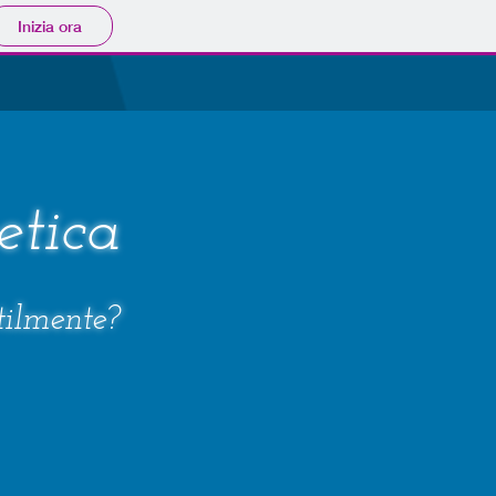
Inizia ora
etica
utilmente?