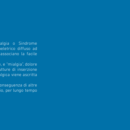
ialgia o Sindrome
eletrico diffuso ad
 associano la facile
, e “mialgia”, dolore
utture di inserzione
lgica viene ascritta
conseguenza di altre
rio, per lungo tempo