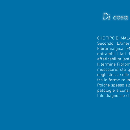
Di cosa 
CHE TIPO DI MALA
Secondo L'Amer
Fibromialgica (F
entrambi i lati 
affaticabilità (as
Il termine Fibromi
muscolare) sta q
degli stessi sull
tra le forme reum
Poiché spesso alc
patologie e consi
tale diagnosi è s