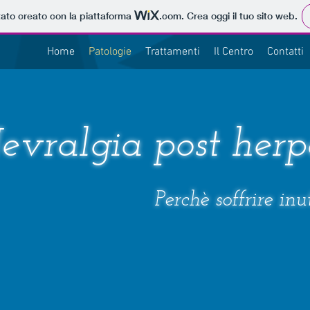
tato creato con la piattaforma
.com
. Crea oggi il tuo sito web.
Home
Patologie
Trattamenti
Il Centro
Contatti
evralgia post herp
Perchè soffrire in