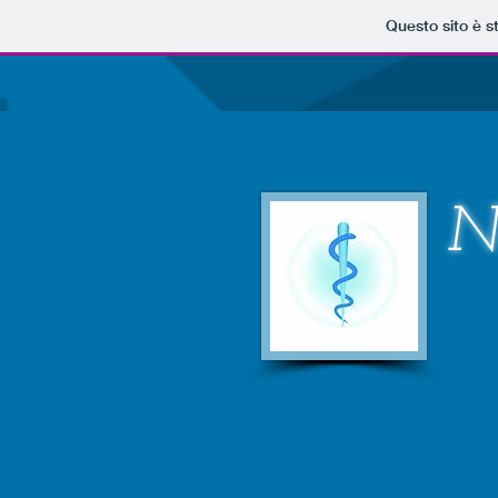
Questo sito è s
N