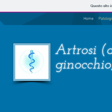
Questo sito è
Home
Patolog
Artrosi (d
ginocchio